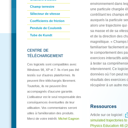
environnement dans leque
Champ terrestre
une particule chargée é
Sélecteur de vitesse
contrôlant les champs é
auxquels la particule se
Coefficients de friction
alors une trajectoire qu
Pendule de Coulomb
sa masse et de sa vites
Tube de Kundt
et de la direction des c
magnétique. « Champs 
familiariser facilement a
CENTRE DE
le comportement des par
TÉLÉCHARGEMENT
exercices interactifs aide
à tester sa compréhensi
Ces logiciels sont compatibles avec
interviennent. Ce logicie
Windows 98, XP et 7. Ils n’ont pas été
données où l’on peut no
testés sur d’autres plateformes. Ils
résultats des exercices 
peuvent être téléchargés librement.
récupérer à un autre m
Toutefois, ils ne peuvent être
accompagnés d’aucune garantie.
L’utilisateur est le seul responsable des
conséquences éventuelles de leur
Ressources
utilisation. Vos commentaires seront
utiles à l’amélioration des produits.
Article sur ce logiciel :
Merci de votre intérêt.
Michel Gagnon
simulated trajectories to 
Physics Education 46 (