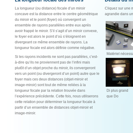
La longueur (ou distance) focale d’un miroir
Cliquez sur une m
concave est la distance entre le centre géométrique
agrandie dans un
du miroir et le point (foyer) où convergent un
ensemble de rayons parallèles entre eux après
avoir frappé le miroir. S’il s’agit d’un miroir convexe,
le foyer est alors le point d’où s’éloignent en
divergeant ce même ensemble de rayons. La
longueur focale est alors définie comme négative.
Matériel nécess
Si les rayons incidents ne sont pas parallèles, c’est-
à-dire qu’ils ne proviennent pas de l’infini mais
plutôt d’un objet proche du miroir, ils convergeront
vers un point (ou divergeront d’un point) autre que le
foyer mais ces deux distances (objet-miroir et
image-miroir) sont tout de même reliées à la
longueur focale par la relation trouvée dans
Di plus grand
l’expérience précédente. Cette fois, nous utiliserons
que Do
cette relation pour déterminer la longueur focale à
partir d’un ensemble de distances objet-miroir et
image-miroir.