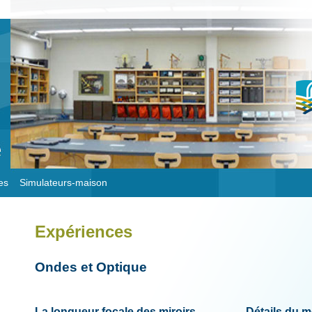
es
Simulateurs-maison
Expériences
Ondes et Optique
La longueur focale des miroirs
Détails du 