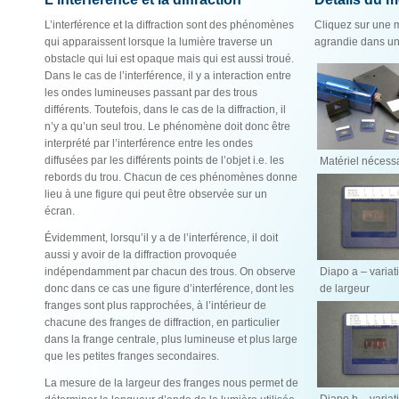
L’interférence et la diffraction sont des phénomènes
Cliquez sur une m
qui apparaissent lorsque la lumière traverse un
agrandie dans un
obstacle qui lui est opaque mais qui est aussi troué.
Dans le cas de l’interférence, il y a interaction entre
les ondes lumineuses passant par des trous
différents. Toutefois, dans le cas de la diffraction, il
n’y a qu’un seul trou. Le phénomène doit donc être
interprété par l’interférence entre les ondes
diffusées par les différents points de l’objet i.e. les
Matériel nécess
rebords du trou. Chacun de ces phénomènes donne
lieu à une figure qui peut être observée sur un
écran.
Évidemment, lorsqu’il y a de l’interférence, il doit
aussi y avoir de la diffraction provoquée
indépendamment par chacun des trous. On observe
Diapo a – variat
donc dans ce cas une figure d’interférence, dont les
de largeur
franges sont plus rapprochées, à l’intérieur de
chacune des franges de diffraction, en particulier
dans la frange centrale, plus lumineuse et plus large
que les petites franges secondaires.
La mesure de la largeur des franges nous permet de