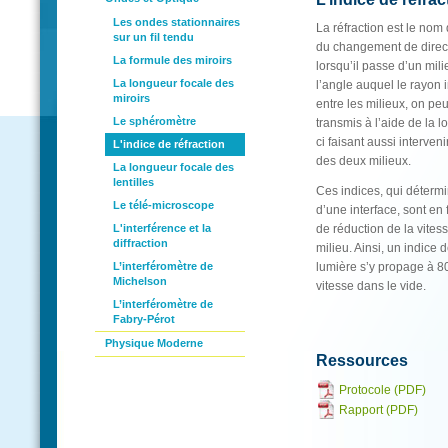
Les ondes stationnaires
La réfraction est le n
sur un fil tendu
du changement de direct
La formule des miroirs
lorsqu’il passe d’un mil
La longueur focale des
l’angle auquel le rayon i
miroirs
entre les milieux, on peu
Le sphéromètre
transmis à l’aide de la l
ci faisant aussi interveni
L'indice de réfraction
des deux milieux.
La longueur focale des
lentilles
Ces indices, qui détermi
Le télé-microscope
d’une interface, sont en
L'interférence et la
de réduction de la vites
diffraction
milieu. Ainsi, un indice 
L’interféromètre de
lumière s’y propage à 8
Michelson
vitesse dans le vide.
L’interféromètre de
Fabry-Pérot
Physique Moderne
Ressources
Protocole (PDF)
Rapport (PDF)