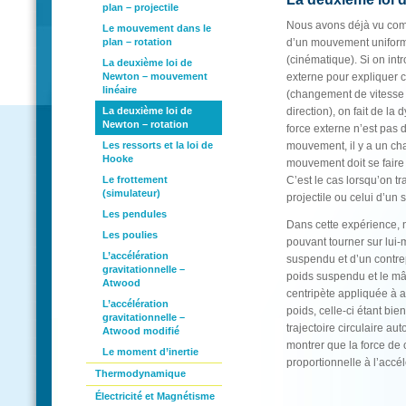
plan – projectile
Nous avons déjà vu comm
Le mouvement dans le
plan – rotation
d’un mouvement unifor
(cinématique). Si on intr
La deuxième loi de
Newton – mouvement
externe pour expliquer c
linéaire
(changement de vitesse
La deuxième loi de
direction), on fait de la 
Newton – rotation
force externe n’est pas 
Les ressorts et la loi de
mouvement, il y a un ch
Hooke
mouvement doit se faire
Le frottement
C’est le cas lorsqu’on t
(simulateur)
projectile ou celui d’un 
Les pendules
Dans cette expérience, 
Les poulies
pouvant tourner sur lui
L’accélération
suspendu et d’un contrep
gravitationnelle –
poids suspendu et le mât
Atwood
centripète appliquée à a
L’accélération
poids, celle-ci étant bie
gravitationnelle –
trajectoire circulaire aut
Atwood modifié
montrer que la force de 
Le moment d’inertie
proportionnelle à l’accél
Thermodynamique
Électricité et Magnétisme