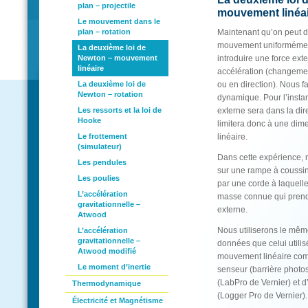
plan – projectile
mouvement linéa
Le mouvement dans le
plan – rotation
Maintenant qu’on peut dé
mouvement uniformémen
La deuxième loi de
Newton – mouvement
introduire une force ext
linéaire
accélération (changeme
La deuxième loi de
ou en direction). Nous f
Newton – rotation
dynamique. Pour l’instant
Les ressorts et la loi de
externe sera dans la di
Hooke
limitera donc à une dim
Le frottement
linéaire.
(simulateur)
Dans cette expérience, n
Les pendules
sur une rampe à coussin d
Les poulies
par une corde à laquel
L’accélération
masse connue qui prendr
gravitationnelle –
externe.
Atwood
Nous utiliserons le mêm
L’accélération
gravitationnelle –
données que celui utilis
Atwood modifié
mouvement linéaire com
Le moment d’inertie
senseur (barrière photos
(LabPro de Vernier) et d’
Thermodynamique
(Logger Pro de Vernier).
Électricité et Magnétisme