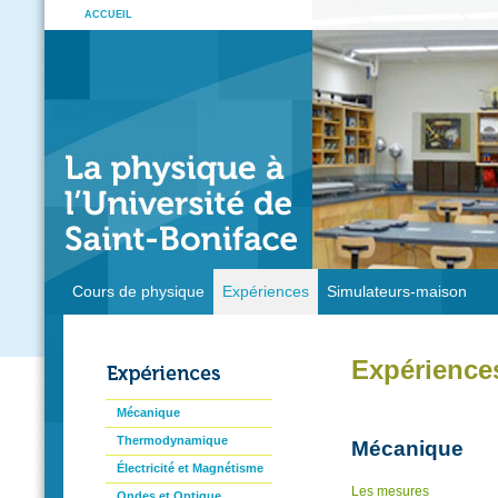
ACCUEIL
Cours de physique
Expériences
Simulateurs-maison
Expérience
Mécanique
Thermodynamique
Mécanique
Électricité et Magnétisme
Les mesures
Ondes et Optique