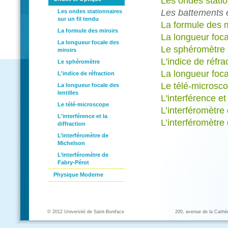
Les ondes statio
Les battements et
Les ondes stationnaires
sur un fil tendu
La formule des m
La formule des miroirs
La longueur foca
La longueur focale des
Le sphéromètre
miroirs
L'indice de réfra
Le sphéromètre
La longueur focal
L'indice de réfraction
Le télé-microsc
La longueur focale des
lentilles
L'interférence et 
Le télé-microscope
L’interféromètre
L'interférence et la
L’interféromètre
diffraction
L’interféromètre de
Michelson
L’interféromètre de
Fabry-Pérot
Physique Moderne
© 2012 Université de Saint-Boniface
200, avenue de la Cathé