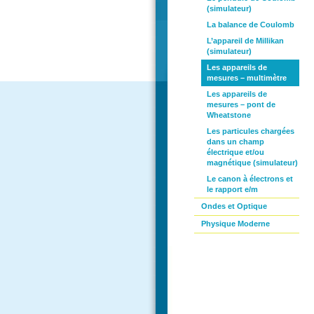
(simulateur)
La balance de Coulomb
L’appareil de Millikan
(simulateur)
Les appareils de
mesures – multimètre
Les appareils de
mesures – pont de
Wheatstone
Les particules chargées
dans un champ
électrique et/ou
magnétique (simulateur)
Le canon à électrons et
le rapport e/m
Ondes et Optique
Physique Moderne