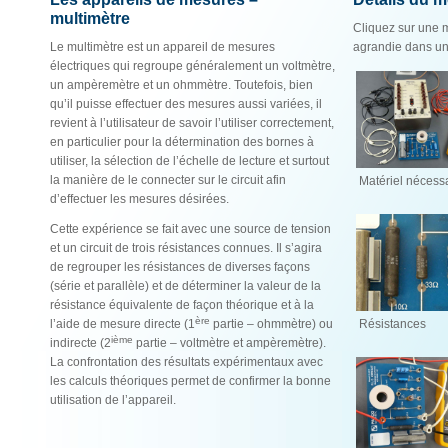
multimètre
Cliquez sur une m
Le multimètre est un appareil de mesures
agrandie dans un
électriques qui regroupe généralement un voltmètre,
un ampèremètre et un ohmmètre. Toutefois, bien
qu’il puisse effectuer des mesures aussi variées, il
revient à l’utilisateur de savoir l’utiliser correctement,
en particulier pour la détermination des bornes à
utiliser, la sélection de l’échelle de lecture et surtout
la manière de le connecter sur le circuit afin
Matériel nécess
d’effectuer les mesures désirées.
Cette expérience se fait avec une source de tension
et un circuit de trois résistances connues. Il s’agira
de regrouper les résistances de diverses façons
(série et parallèle) et de déterminer la valeur de la
résistance équivalente de façon théorique et à la
ère
l’aide de mesure directe (1
partie – ohmmètre) ou
Résistances
ième
indirecte (2
partie – voltmètre et ampèremètre).
La confrontation des résultats expérimentaux avec
les calculs théoriques permet de confirmer la bonne
utilisation de l’appareil.