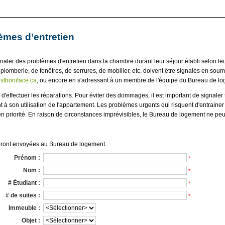
èmes d’entretien
gnaler des problèmes d'entretien dans la chambre durant leur séjour établi selon le
plomberie, de fenêtres, de serrures, de mobilier, etc. doivent être signalés en soum
tboniface.ca
, ou encore en s'adressant à un membre de l'équipe du Bureau de l
'effectuer les réparations. Pour éviter des dommages, il est important de signaler
nt à son utilisation de l'appartement. Les problèmes urgents qui risquent d'entra
en priorité. En raison de circonstances imprévisibles, le Bureau de logement ne peut
seront envoyées au Bureau de logement.
Prénom :
*
Nom :
*
# Étudiant :
*
# de suites :
*
Immeuble :
Objet :