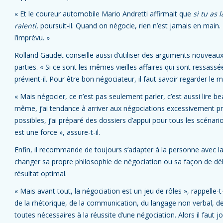
« Et le coureur automobile Mario Andretti affirmait que
si tu as 
ralenti
, poursuit-il. Quand on négocie, rien n’est jamais en main.
l’imprévu. »
Rolland Gaudet conseille aussi d’utiliser des arguments nouveaux
parties. « Si ce sont les mêmes vieilles affaires qui sont ressass
prévient-il. Pour être bon négociateur, il faut savoir regarder le
« Mais négocier, ce n’est pas seulement parler, c’est aussi lire 
même, j’ai tendance à arriver aux négociations excessivement pré
possibles, j’ai préparé des dossiers d’appui pour tous les scénari
est une force », assure-t-il.
Enfin, il recommande de toujours s’adapter à la personne avec la
changer sa propre philosophie de négociation ou sa façon de dé
résultat optimal.
« Mais avant tout, la négociation est un jeu de rôles », rappelle-t
de la rhétorique, de la communication, du langage non verbal, de 
toutes nécessaires à la réussite d’une négociation. Alors il faut jo