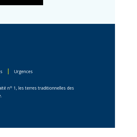
ns
Urgences
o
aité n
1, les terres traditionnelles des
.