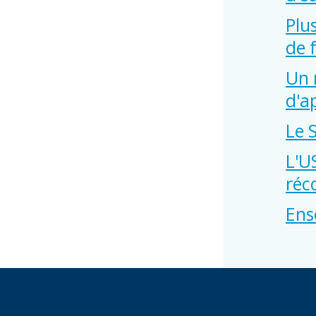
Plu
de 
Un 
d'a
Le 
L'U
réc
Ens