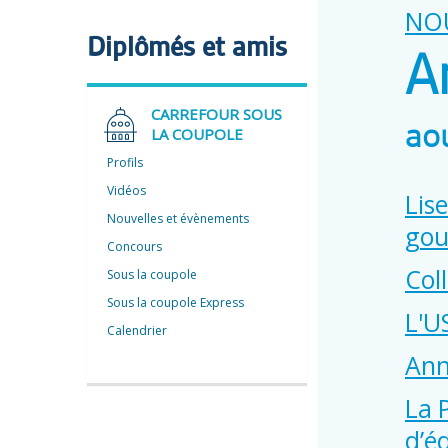
NO
Diplômés et amis
A
CARREFOUR SOUS
aou
LA COUPOLE
Profils
Vidéos
Lis
Nouvelles et évènements
gou
Concours
Col
Sous la coupole
Sous la coupole Express
L'U
Calendrier
Ann
La 
d’é