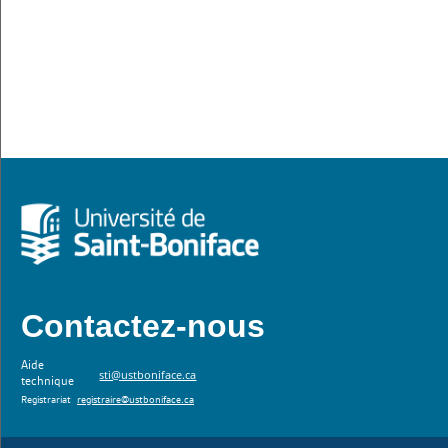
Contactez-nous
Aide
sti@ustboniface.ca
technique
Registrariat
registraire@ustboniface.ca