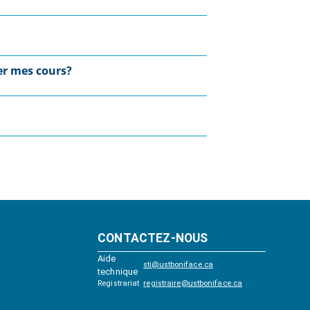
yer mes cours?
CONTACTEZ-NOUS
Aide
sti@ustboniface.ca
technique
Registrariat
registraire@ustboniface.ca