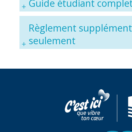
Guide étudiant complet
Règlement supplémentai
seulement