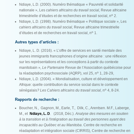
Ndiaye, L.D. (2000). Numéro thématique « Pauvreté et solidarité
nationale », Les
cahiers africains du travail social,
Revue africaine
o
trimestrielle d’études et de recherches en travail social, n
2.
Ndiaye, L.D. (1998). Numéro thématique « Politique sociale », Les
cahiers africains du travail social,
Revue africaine trimestrielle
o
d’études et de recherches en travail social, n
1.
Autres types d’articles :
Ndiaye, L. D. (2016). « L’offre de services en santé mentale des
jeunes immigrants francophones d’origine africaine : une réflexion
sur les représentations et les conceptions à partir du contexte
manitobain »
, Le Partenaire
Revue de l’Association québécoise pour
o
la réadaptation psychosociale (AQRP), vol 25, n
1, 28-29,
Ndiaye, L.D. (2004). « Mondialisation, culture et développement en
Afrique: quelle contribution du service social dans le contexte
o
sénégalais
? Les Cahiers africains du travail social,
n
4, 8-24.
Rapports de recherche :
Boucher, N., Gagnon, M., Earle, T., Dilk, C., Arentsen. M.F., Laberge,
M., et
Ndiaye, L. D
. (2018, Déc.).
Analyse des mesures en soutien
à la transition et à l'intégration au travail des personnes ayant des
incapacités au Québec et au Manitoba
. Centre de recherche en
réadaptation et intégration sociale (CIRRIS), Centre de recherche en