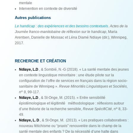
mentale
Intervention en contexte de diversité
Autres publications
Le handicap : des expériences et des besoins contextuels.
Actes de la
Journée franco-manitobaine de réflexion sur le handicap
, Maria
Arentsen, Danielle de Moissac et Léna Diamé Ndiaye (dir.), Winnipeg,
2017.
RECHERCHE ET CRÉATION
Ndiaye, L.D
., & Sombié, N.-G (2018). « La santé mentale des jeunes
en contexte linguistique minoritaire : une étude pilote sur la
configuration de l’offre de services en français dans la région socio-
sanitaire de Winnipeg ».
Revue Minorités Linguistiques et Sociétés,
o
n
9,
99-117.
Ndiaye, L.D
., & St-Onge, M. (2015). « Entre sensibilité
épistémologique et légitimité méthodologique : réflexions autour
o
d’une théorie de la recherche sensible,
Revue SpécifiCité
, n
8, 33-
49.
Ndiaye, L. D
., & St-Onge, M. (2013). « Les pratiques collaboratives :
nouveau fétichisme ou “praxis” renouvelée dans le champ de la
santé mentale des enfants ? De la nécessité d’une halte dans