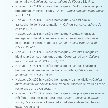
o
minoritaire »,
Cahiers franco-canadiens de l’Ouest
, 32, n
1.
Ndiaye, L.D. (2019). Numéro thématique « L’autochtonisation pour
préparer un avenir commun
», Cahiers franco-canadiens de l’Ouest
,
o
vol 31, n
1.
Ndiaye, L.D. (2018). Numéro thématique « Au cœur de la
francophonie de l’ouest canadien »,
Cahiers franco-canadiens de
o
l’Ouest
, 30, n
2.
Ndiaye, L.D. (2018). Numéro thématique « Engagement local,
engagement global : identités et communautés francophones en
milieu minoritaires au Canada »,
Cahiers franco-canadiens de
o
l’Ouest
30, n
1.
Ndiaye, L.D. (2017). Numéro thématique «Territoires, langue et
identité : présences nordiques dans l’Ouest canadien »,
Cahiers
o
franco-canadiens de l’Ouest
, 29, n
2.
Ndiaye, L.D. (2017). Numéro thématique « Langue, Culture et
histoire d’un Amérique francophone plurielle »,
Cahiers franco-
o
canadiens de l’Ouest,
29, n
1.
Ndiaye, L.D. (2004). Numéro thématique « La mendicité »,
Cahiers
africains du travail social,
Revue africaine trimestrielle d’études et de
o
recherches en travail social, n
4
Ndiaye, L.D. (2001). Numéro thématique « Les politiques sociales au
Sénégal : positions et propositions»,
Cahiers africains du travail
social,
Revue africaine trimestrielle d’études et de recherches en
o
travail social, n
3.