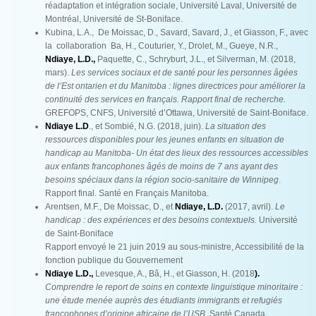
réadaptation et intégration sociale, Université Laval, Université de
Montréal, Université de St-Boniface.
Kubina, L.A., De Moissac, D., Savard, Savard, J., et Giasson, F., avec
la collaboration Ba, H., Couturier, Y., Drolet, M., Gueye, N.R.,
Ndiaye, L.D.,
Paquette, C., Schryburt, J.L., et Silverman, M. (2018,
mars).
Les services sociaux et de santé pour les personnes âgées
de l’Est ontarien et du Manitoba : lignes directrices pour améliorer la
continuité des services en français. Rapport final de recherche.
GREFOPS, CNFS, Université d’Ottawa, Université de Saint-Boniface.
Ndiaye L.D
., et Sombié, N.G. (2018, juin).
La situation des
ressources disponibles pour les jeunes enfants en situation de
handicap au Manitoba- Un état des lieux des ressources accessibles
aux enfants francophones âgés de moins de 7 ans ayant des
besoins spéciaux dans la région socio-sanitaire de Winnipeg
.
Rapport final. Santé en Français Manitoba.
Arentsen, M.F., De Moissac, D., et
Ndiaye, L.D.
(2017, avril).
Le
handicap : des expériences et des besoins contextuels.
Université
de Saint-Boniface
Rapport envoyé le 21 juin 2019 au sous-ministre, Accessibilité de la
fonction publique du Gouvernement
Ndiaye L.D.,
Levesque, A., Bâ, H., et Giasson, H. (2018
).
Comprendre le report de soins en contexte linguistique minoritaire :
une étude menée auprès des étudiants immigrants et refugiés
francophones d’origine africaine de l’USB
. Santé Canada,