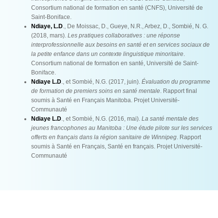
Consortium national de formation en santé (CNFS), Université de
Saint-Boniface.
Ndiaye, L.D
., De Moissac, D., Gueye, N.R., Arbez, D., Sombié, N. G.
(2018, mars).
Les pratiques collaboratives : une réponse
interprofessionnelle aux besoins en santé et en services sociaux de
la petite enfance dans un contexte linguistique minoritaire
.
Consortium national de formation en santé, Université de Saint-
Boniface.
Ndiaye L.D
., et Sombié, N.G. (2017, juin).
Évaluation du programme
de formation de premiers soins en santé mentale
. Rapport final
soumis à Santé en Français Manitoba. Projet Université-
Communauté
Ndiaye L.D
., et Sombié, N.G. (2016, mai).
La santé mentale des
jeunes francophones au Manitoba : Une étude pilote sur les services
offerts en français dans la région sanitaire de Winnipeg
. Rapport
soumis à Santé en Français, Santé en français. Projet Université-
Communauté