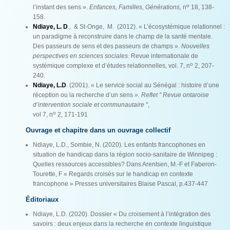
o
l’instant des sens ».
Enfances, Familles, Générations,
n
18, 138-
158.
Ndiaye, L. D
., & St-Onge, M. (2012). « L’écosystémique relationnel :
un paradigme à reconstruire dans le champ de la santé mentale.
Des passeurs de sens et des passeurs de champs ».
Nouvelles
perspectives en sciences sociales.
Revue internationale de
o
systémique complexe et d’études relationnelles, vol. 7, n
2, 207-
240.
Ndiaye, L.D
. (2001). « Le service social au Sénégal : histoire d’une
réception ou la recherche d’un sens
». Reflet '' Revue ontaroise
d’intervention sociale et communautaire
'',
o
vol 7, n
2, 171-191
Ouvrage et chapitre dans un ouvrage collectif
Ndiaye, L.D., Sombie, N. (2020). Les enfants francophones en
situation de handicap dans la région socio-sanitaire de Winnipeg :
Quelles ressources accessibles? Dans Arentsen, M.-F et Faberon-
Tourette, F « Regards croisés sur le handicap en contexte
francophone » Presses universitaires Blaise Pascal, p.437-447
Éditoriaux
Ndiaye, L.D. (2020). Dossier « Du croisement à l’intégration des
savoirs : deux enjeux dans la recherche en contexte linguistique