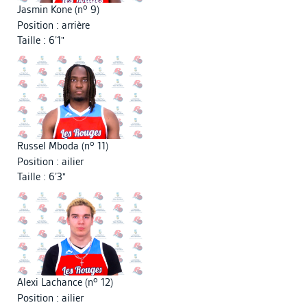
o
Jasmin Kone (n
9)
Position : arrière
Taille : 6’1"
o
Russel Mboda (n
11)
Position : ailier
Taille : 6’3"
o
Alexi Lachance (n
12)
Position : ailier