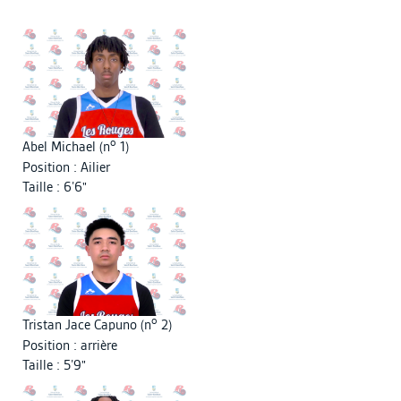
o
Abel Michael (n
1)
Position : Ailier
Taille : 6’6"
o
Tristan Jace Capuno (n
2)
Position : arrière
Taille : 5’9"