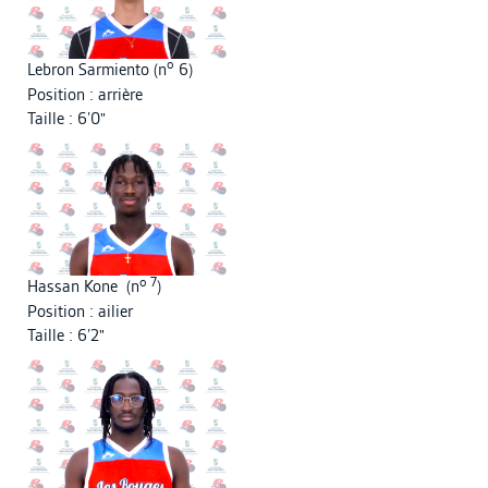
o
Lebron Sarmiento (n
6)
Position : arrière
Taille : 6’0"
o 7
Hassan Kone (n
)
Position : ailier
Taille : 6’2"