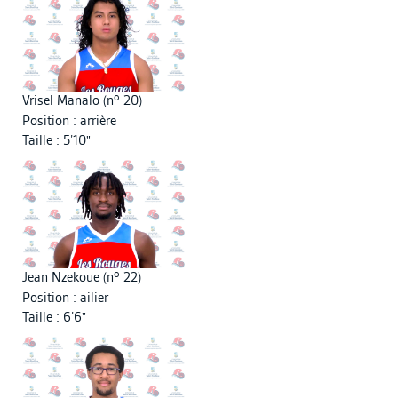
o
Vrisel Manalo (n
20)
Position : arrière
Taille : 5’10"
o
Jean Nzekoue (n
22)
Position : ailier
Taille : 6’6"