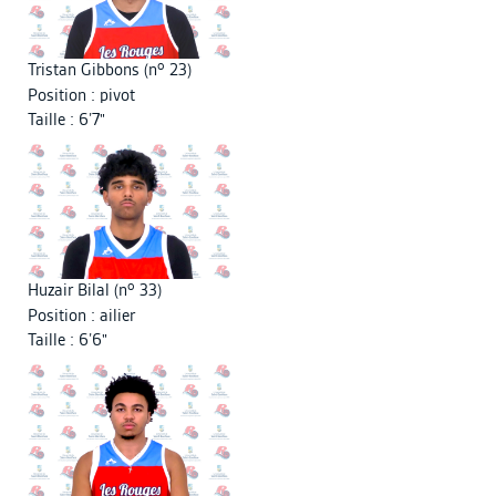
o
Tristan Gibbons (n
23)
Position : pivot
Taille : 6’7"
o
Huzair Bilal (n
33)
Position : ailier
Taille : 6’6"