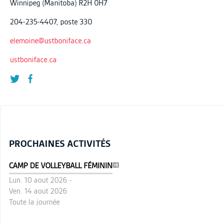
Winnipeg (Manitoba) R2H 0H7
204-235-4407, poste 330
elemoine@ustboniface.ca
ustboniface.ca
PROCHAINES ACTIVITÉS
CAMP DE VOLLEYBALL FÉMININ
Lun. 10 aout 2026 -
Ven. 14 aout 2026
Toute la journée