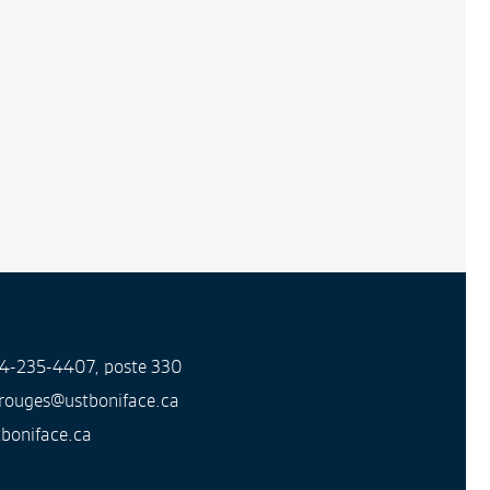
4-235-4407, poste 330
srouges@ustboniface.ca
tboniface.ca