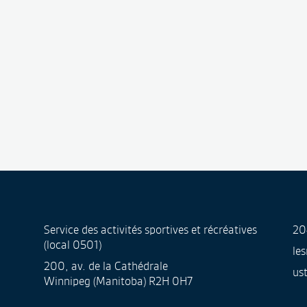
Service des activités sportives et récréatives
20
(local 0501)
le
200, av. de la Cathédrale
us
Winnipeg (Manitoba) R2H 0H7