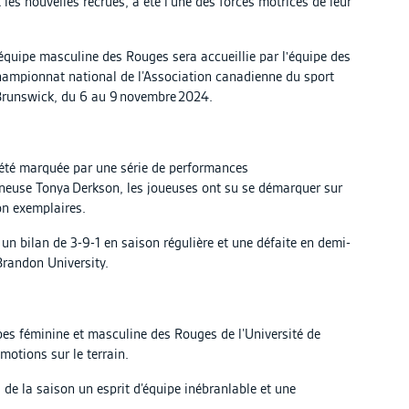
 les nouvelles recrues, a été l’une des forces motrices de leur
’équipe masculine des Rouges sera accueillie par l'équipe des
hampionnat national de l’Association canadienne du sport
-Brunswick, du 6 au 9 novembre 2024.
, été marquée par une série de performances
aineuse Tonya Derkson, les joueuses ont su se démarquer sur
ion exemplaires.
un bilan de 3-9-1 en saison régulière et une défaite en demi-
Brandon University.
ipes féminine et masculine des Rouges de l’Université de
motions sur le terrain.
 de la saison un esprit d’équipe inébranlable et une