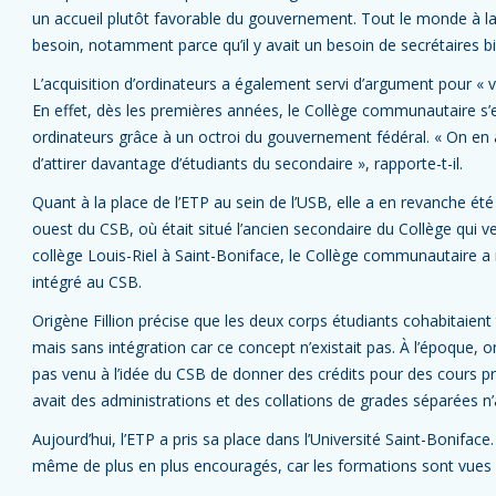
un accueil plutôt favorable du gouvernement. Tout le monde à la
besoin, notamment parce qu’il y avait un besoin de secrétaires bil
L’acquisition d’ordinateurs a également servi d’argument pour « va
En effet, dès les premières années, le Collège communautaire s’e
ordinateurs grâce à un octroi du gouvernement fédéral. « On en a 
d’attirer davantage d’étudiants du secondaire », rapporte-t-il.
Quant à la place de l’ETP au sein de l’USB, elle a en revanche été pl
ouest du CSB, où était situé l’ancien secondaire du Collège qui 
collège Louis-Riel à Saint-Boniface, le Collège communautaire a 
intégré au CSB.
Origène Fillion précise que les deux corps étudiants cohabitaient 
mais sans intégration car ce concept n’existait pas. À l’époque, o
pas venu à l’idée du CSB de donner des crédits pour des cours pr
avait des administrations et des collations de grades séparées n’
Aujourd’hui, l’ETP a pris sa place dans l’Université Saint-Boniface
même de plus en plus encouragés, car les formations sont vu