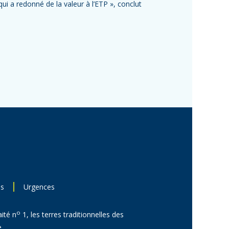
ui a redonné de la valeur à l’ETP », conclut
ns
Urgences
o
aité n
1, les terres traditionnelles des
.