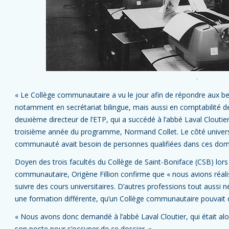
.
« Le Collège communautaire a vu le jour afin de répondre aux 
notamment en secrétariat bilingue, mais aussi en comptabilité de
deuxième directeur de l’ETP, qui a succédé à l’abbé Laval Cloutie
troisième année du programme, Normand Collet. Le côté universita
communauté avait besoin de personnes qualifiées dans ces dom
Doyen des trois facultés du Collège de Saint-Boniface (CSB) lors
communautaire, Origène Fillion confirme que « nous avions réali
suivre des cours universitaires. D’autres professions tout auss
une formation différente, qu’un Collège communautaire pouvait 
« Nous avons donc demandé à l’abbé Laval Cloutier, qui était alo
son poste pour s’occuper de ce dossier. »