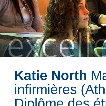
Katie North
Ma
infirmières (At
Diplôme des ét