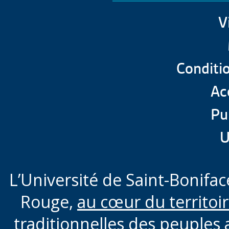
FIT et Mini-FIT
Foire aux questions (FA
V
Espagnol
Conditio
Formation taillée sur 
Acc
Pu
U
L’Université de Saint-Boniface
Rouge,
au cœur du territoi
traditionnelles des peuples 