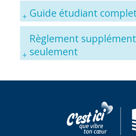
Guide étudiant complet
Règlement supplémentai
seulement