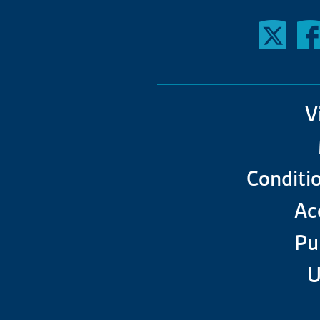
V
Conditio
Acc
Pu
U