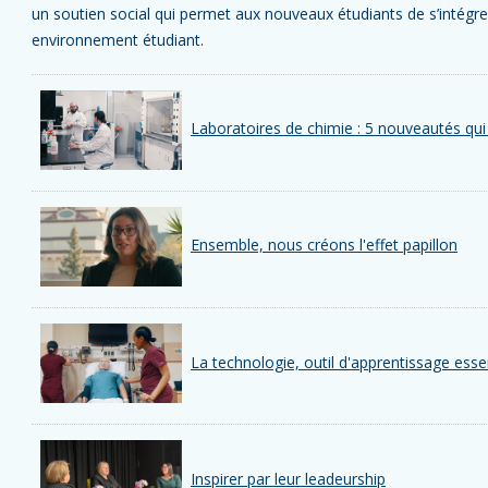
un soutien social qui permet aux nouveaux étudiants de s’intégre
environnement étudiant.
Laboratoires de chimie : 5 nouveautés qui
Ensemble, nous créons l'effet papillon
La technologie, outil d'apprentissage esse
Inspirer par leur leadeurship