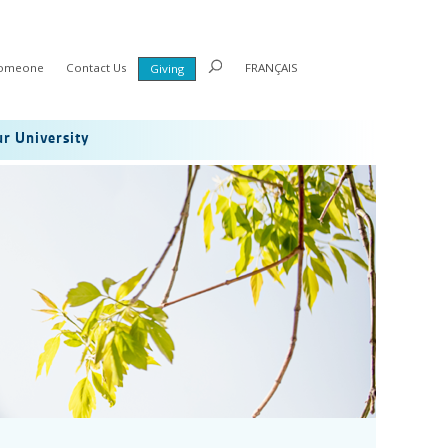
Someone
Contact Us
FRANÇAIS
Giving
r University