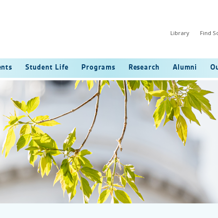
Library
Find 
ents
Student Life
Programs
Research
Alumni
Ou