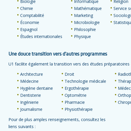
Biologie
Informatique
Religion
Chimie
Mathématique
Service s
Comptabilité
Marketing
Sociolog
Économie
Microbiologie
Statistiq
Espagnol
Philosophie
Études internationales
Physique
Une douce transition vers d'autres programmes
U1 facilite également la transition vers des études préparatoire
Architecture
Droit
Radiot
Médecine
Technologie médicale
Thérapi
Hygiène dentaine
Ergothérapie
Médeci
Dentisterie
Optométrie
Orthop
Ingénierie
Pharmacie
Chirop
Journalisme
Physiothérapie
Pour de plus amples renseignements, consultez les
liens suivants :