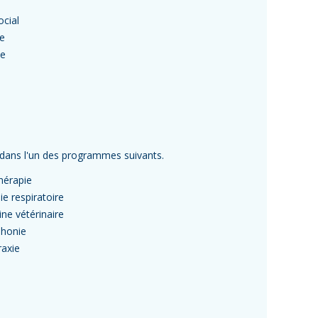
ocial
ie
ue
s dans l'un des programmes suivants.
hérapie
e respiratoire
ne vétérinaire
honie
raxie