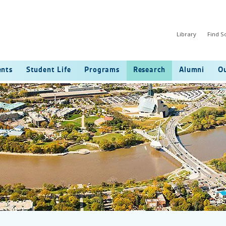
Library
Find 
ents
Student Life
Programs
Research
Alumni
Ou