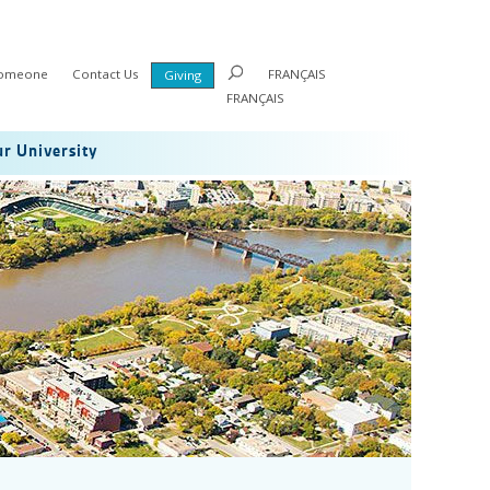
Someone
Contact Us
FRANÇAIS
Giving
FRANÇAIS
r University