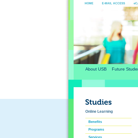
HOME
E-MAIL ACCESS
eC
About USB
Future Stude
Online Learning
Benefits
Programs
Services