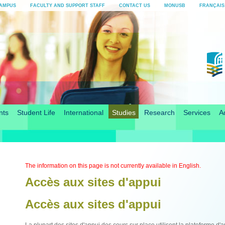
AMPUS
FACULTY AND SUPPORT STAFF
CONTACT US
MONUSB
FRANÇAIS
nts
Student Life
International
Studies
Research
Services
A
The information on this page is not currently available in English.
Accès aux sites d'appui
Accès aux sites d'appui