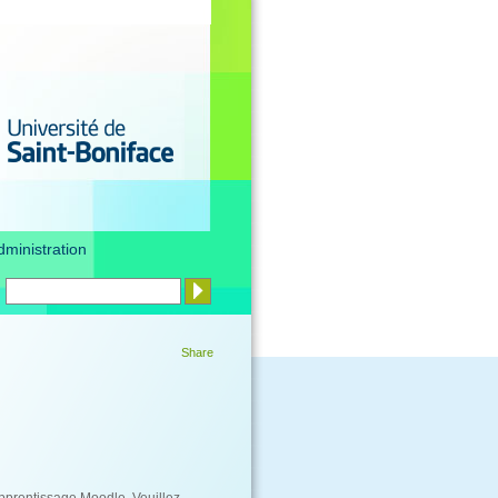
dministration
Share