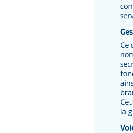
com
ser
Ges
Ce 
nom
sec
fon
ain
bra
Cet
la g
Voi