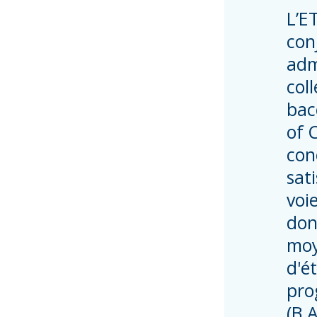
L’E
con
adm
col
bac
of 
con
sat
voi
don
moy
d'é
pro
(B.