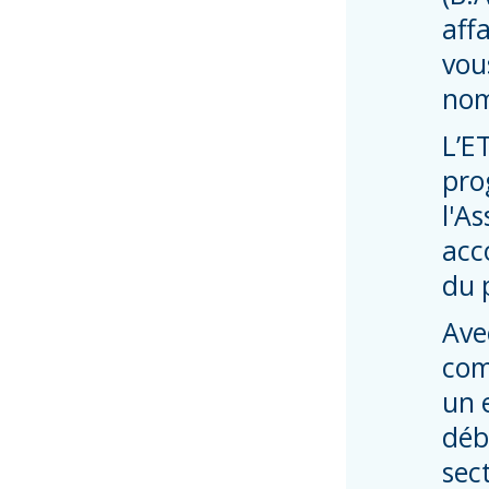
aff
vou
nom
L’E
pro
l'A
acc
du 
Ave
com
un 
déb
sec