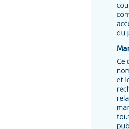
cou
com
acc
du 
Mar
Ce 
nom
et l
rec
rel
mar
tou
pub