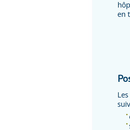
hôp
en 
Pos
Les
suiv