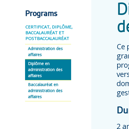
D
Programs
d
CERTIFICAT, DIPLÔME,
BACCALAURÉAT ET
POSTBACCALAURÉAT
Ce 
Administration des
gra
affaires
pro
Diplôme en
administration des
ver
affaires
dom
Baccalauréat en
ges
administration des
affaires
Du
2 a