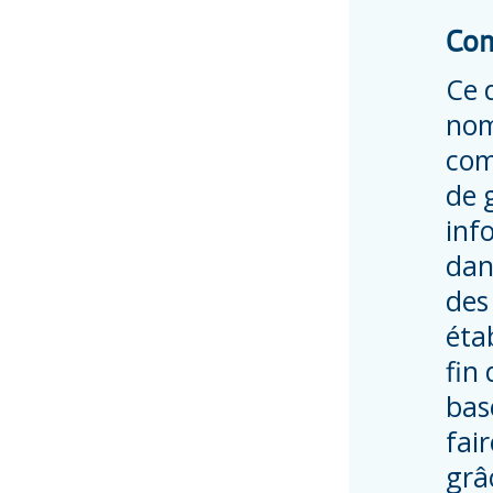
Com
Ce 
nom
comp
de g
inf
dan
des
éta
fin
bas
fai
grâ