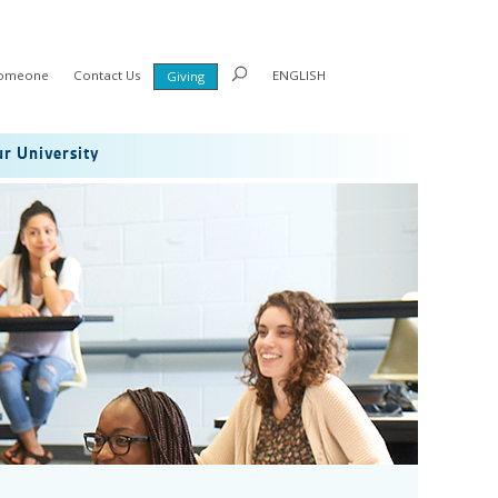
Someone
Contact Us
ENGLISH
Giving
r University