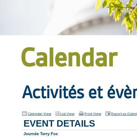
Calendar
Activités et év
Calendar View
List View
Print View
Export as iCale
EVENT DETAILS
Journée Terry Fox