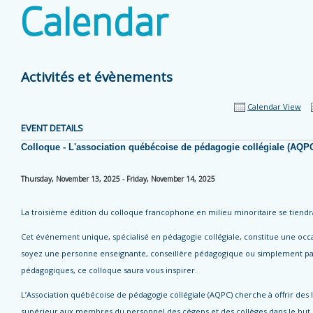
Calendar
Activités et évènements
Calendar View
EVENT DETAILS
Colloque - L'association québécoise de pédagogie collégiale (AQP
Thursday, November 13, 2025 - Friday, November 14, 2025
La troisième édition du colloque francophone en milieu minoritaire se tiend
Cet événement unique, spécialisé en pédagogie collégiale, constitue une occa
soyez une personne enseignante, conseillère pédagogique ou simplement pas
pédagogiques, ce colloque saura vous inspirer.
L’Association québécoise de pédagogie collégiale (AQPC) cherche à offrir de
supérieur aux membres du personnel des cégeps et des collèges dans le but d