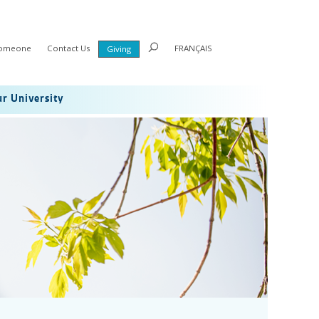
Someone
Contact Us
FRANÇAIS
Giving
r University