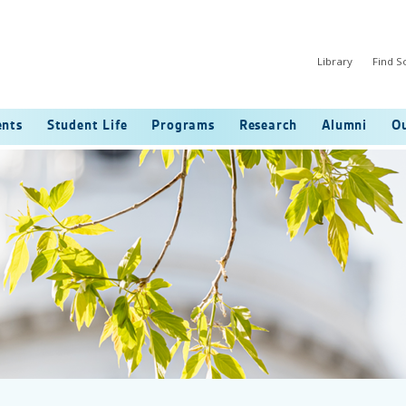
Library
Find 
ents
Student Life
Programs
Research
Alumni
Ou