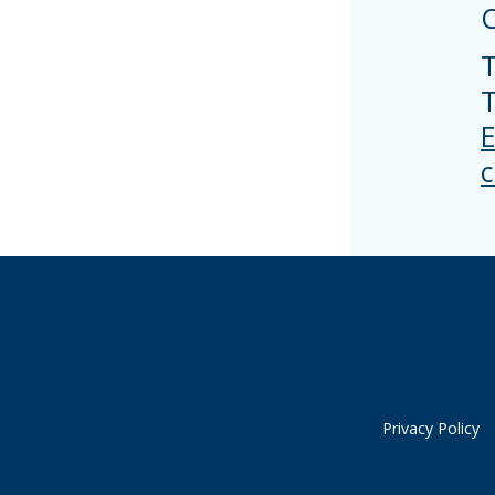
T
T
E
c
Privacy Policy