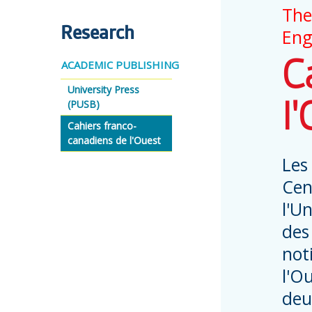
The
Research
Eng
C
ACADEMIC PUBLISHING
University Press
(PUSB)
l
Cahiers franco-
canadiens de l'Ouest
Les
Cen
l'Un
des
not
l'O
deu