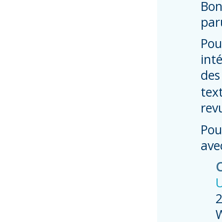
Bon
par
Pou
int
de
tex
rev
Pou
ave
C
U
2
W