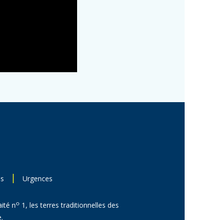
ns
Urgences
o
aité n
1, les terres traditionnelles des
.