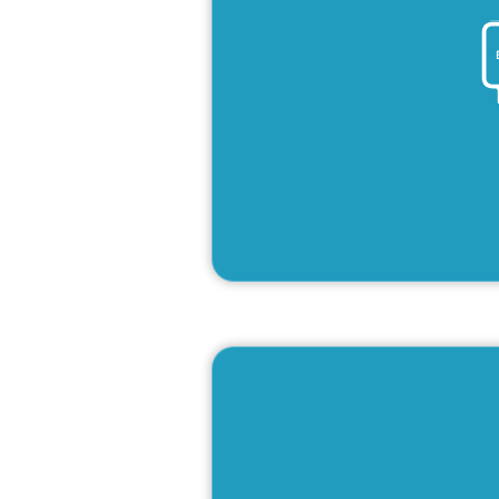
En s
Es