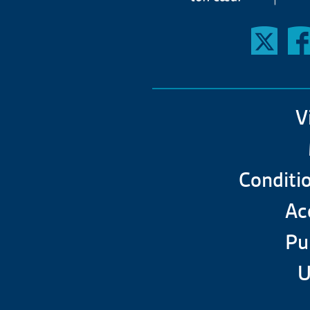
Renseignements génér
Anglais langue addition
Inscription
FIT et Mini-FIT
Foire aux questions (FA
V
Espagnol
Conditio
Formation taillée sur 
Acc
Pu
U