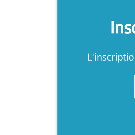
Obtenez des 
l'inscription, 
Ins
de placemen
rembours
L'inscriptio
En s