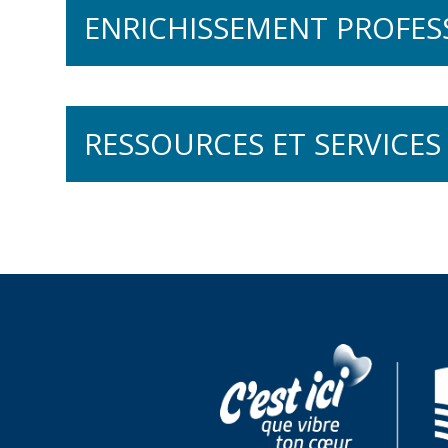
Français oral
ENRICHISSEMENT PROFES
A Taste of French
La pleine conscience
RESSOURCES ET SERVICES
Français pour nouveaux
Communiquer avec asse
Franséjour
Collection À Vous!
Vidéoconférences sur l
Initiation à la langue fr
Ressources en français 
Formation offerte sur
Français pour fonctionn
Service d'évaluation d
Perfectionnement du fr