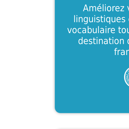
intensif de qu
Améliorez
apprenantes
linguistiques
niveaux inter
vocabulaire to
destination
En s
fra