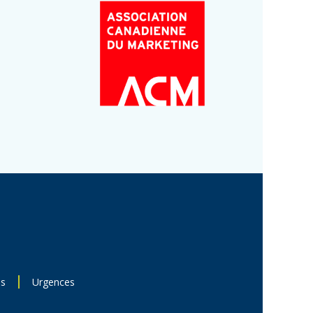
ns
Urgences