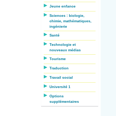
Jeune enfance
Sciences : biologie,
chimie, mathématiques,
ingénierie
Santé
Technologie et
nouveaux médias
Tourisme
Traduction
Travail social
Université 1
Options
supplémentaires