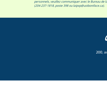
personnels, veuillez communiquer avec le Bureau de la p
(204-237-1818, poste 398 ou laipvp@ustboniface.ca).
200, a