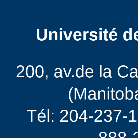
Université d
200, av.de la C
(Manitob
Tél: 204-237-1
888-