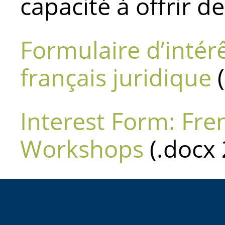
capacité à offrir d
Formulaire d’intérê
français juridique
(
Interest Form: Fre
Workshops
(.docx 