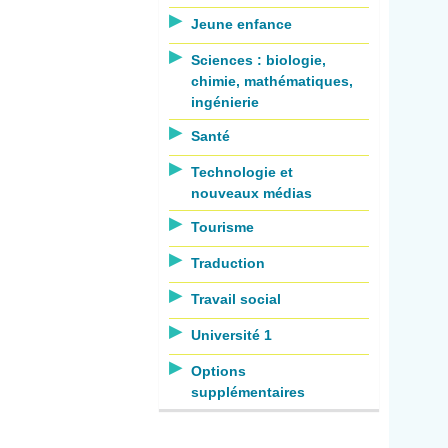
Jeune enfance
Sciences : biologie,
chimie, mathématiques,
ingénierie
Santé
Technologie et
nouveaux médias
Tourisme
Traduction
Travail social
Université 1
Options
supplémentaires