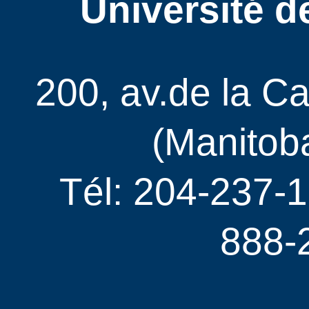
Université d
200, av.de la C
(Manitob
Tél: 204-237-1
888-