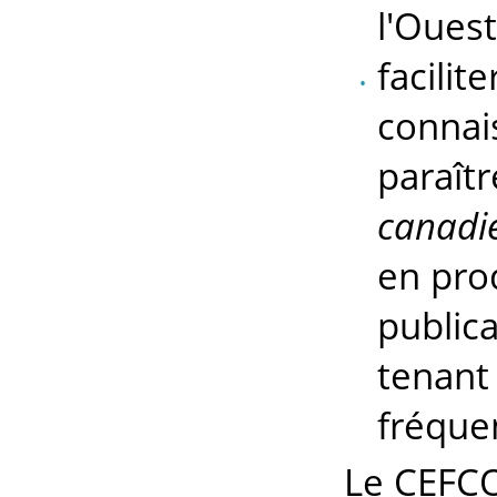
l'Ouest
facilit
connai
paraîtr
canadie
en prod
public
tenant
fréque
Le CEFCO