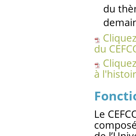
du thè
demain
Cliquez
du CEFC
Cliquez
à l'histo
Fonct
Le CEFCO
composé 
de l’Univ