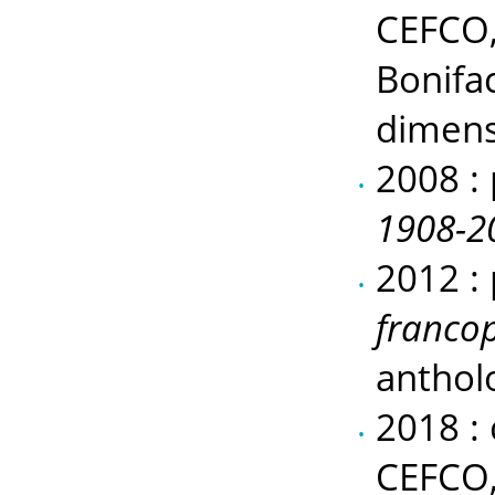
CEFCO, 
Bonifac
dimens
2008 :
1908-20
2012 :
francop
antholo
2018 : 
CEFCO, 