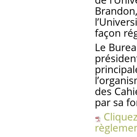
Brandon,
l’Univer
façon rég
Le Bureau
présiden
principa
l’organis
des Cahi
par sa f
Cliquez
règleme