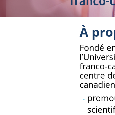
À pro
Fondé en
l’Univers
franco‑c
centre d
canadien
promou
scienti