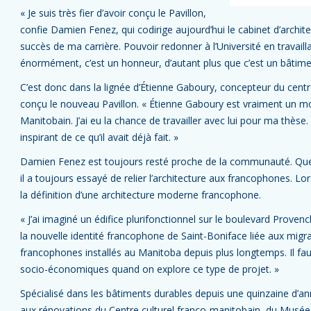
« Je suis très fier d’avoir conçu le Pavillon,
confie Damien Fenez, qui codirige aujourd’hui le cabinet d’archite
succès de ma carrière. Pouvoir redonner à l’Université en travaill
énormément, c’est un honneur, d’autant plus que c’est un bâtime
C’est donc dans la lignée d’Étienne Gaboury, concepteur du cent
conçu le nouveau Pavillon. « Étienne Gaboury est vraiment un mo
Manitobain. J’ai eu la chance de travailler avec lui pour ma thès
inspirant de ce qu’il avait déjà fait. »
Damien Fenez est toujours resté proche de la communauté. Que 
il a toujours essayé de relier l’architecture aux francophones. Lors
la définition d’une architecture moderne francophone.
« J’ai imaginé un édifice plurifonctionnel sur le boulevard Provench
la nouvelle identité francophone de Saint-Boniface liée aux migra
francophones installés au Manitoba depuis plus longtemps. Il faut
socio-économiques quand on explore ce type de projet. »
Spécialisé dans les bâtiments durables depuis une quinzaine d’
aux rénovations du Centre culturel franco-manitobain, du Musée 