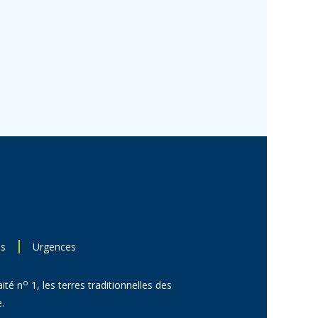
ns
Urgences
o
aité n
1, les terres traditionnelles des
.