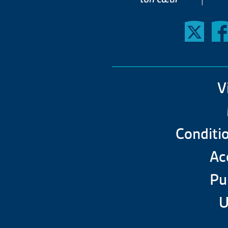
V
Conditio
Acc
Pu
U