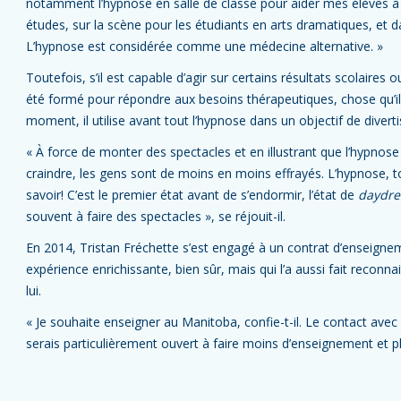
notamment l’hypnose en salle de classe pour aider mes élèves à
études, sur la scène pour les étudiants en arts dramatiques, et da
L’hypnose est considérée comme une médecine alternative. »
Toutefois, s’il est capable d’agir sur certains résultats scolaires 
été formé pour répondre aux besoins thérapeutiques, chose qu’il p
moment, il utilise avant tout l’hypnose dans un objectif de divert
« À force de monter des spectacles et en illustrant que l’hypnos
craindre, les gens sont de moins en moins effrayés. L’hypnose, t
savoir! C’est le premier état avant de s’endormir, l’état de
daydr
souvent à faire des spectacles », se réjouit-il.
En 2014, Tristan Fréchette s’est engagé à un contrat d’enseignem
expérience enrichissante, bien sûr, mais qui l’a aussi fait reco
lui.
« Je souhaite enseigner au Manitoba, confie-t-il. Le contact avec
serais particulièrement ouvert à faire moins d’enseignement et plus