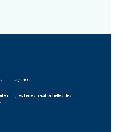
ns
Urgences
o
aité n
1, les terres traditionnelles des
.