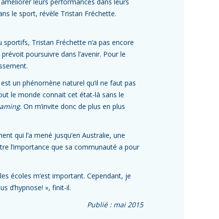
 améliorer leurs performances dans leurs
ns le sport, révèle Tristan Fréchette.
ou sportifs, Tristan Fréchette n’a pas encore
révoit poursuivre dans l’avenir. Pour le
issement.
e est un phénomène naturel qu’il ne faut pas
out le monde connait cet état-là sans le
eaming
. On m’invite donc de plus en plus
ent qui l’a mené jusqu’en Australie, une
nnaitre l’importance que sa communauté a pour
 les écoles m’est important. Cependant, je
 d’hypnose! », finit-il.
Publié : mai 2015