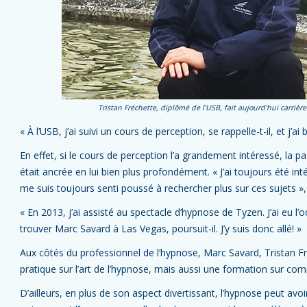
Tristan Fréchette, diplômé de l'USB, fait aujourd'hui carri
« À l’USB, j’ai suivi un cours de perception, se rappelle-t-il, et j’a
En effet, si le cours de perception l’a grandement intéressé, la p
était ancrée en lui bien plus profondément. « J’ai toujours été inté
me suis toujours senti poussé à rechercher plus sur ces sujets », c
« En 2013, j’ai assisté au spectacle d’hypnose de Tyzen. J’ai eu l’occ
trouver Marc Savard à Las Vegas, poursuit-il. J’y suis donc allé! »
Aux côtés du professionnel de l’hypnose, Marc Savard, Tristan F
pratique sur l’art de l’hypnose, mais aussi une formation sur comm
D’ailleurs, en plus de son aspect divertissant, l’hypnose peut avoi