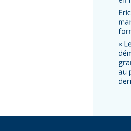
Eri
mar
for
« Le
dém
gra
au 
der