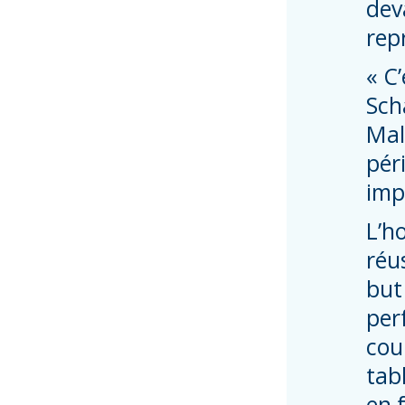
dev
rep
« C
Sch
Mal
pér
imp
L’h
réu
but
per
cou
tab
en 