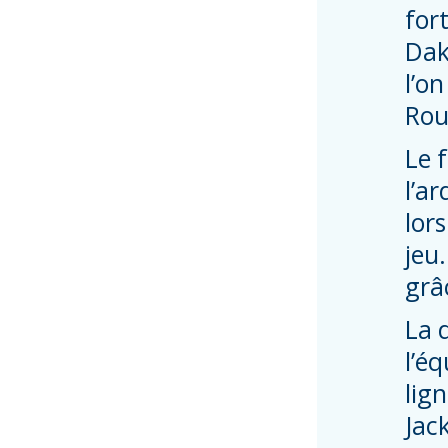
fort
Dak
l’o
Rou
Le 
l’a
lor
jeu
grâ
La 
l’éq
lig
Jac