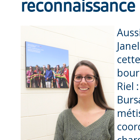
reconnaissance
Auss
Janel
cett
bours
Riel 
Bursa
méti
coor
char