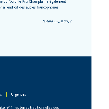
ue du Nord, le Prix Champlain a également
ier à l’endroit des autres francophones
Publié : avril 2014
ns
Urgences
o
aité n
1, les terres traditionnelles des