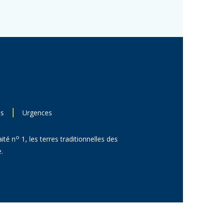
ns
Urgences
o
aité n
1, les terres traditionnelles des
.