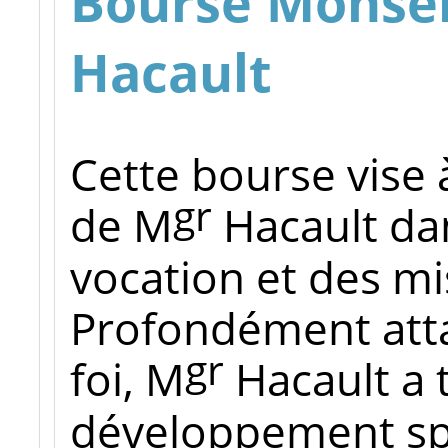
Bourse Monsei
Hacault
Cette bourse vise à
gr
de M
Hacault da
vocation et des mis
Profondément atta
gr
foi, M
Hacault a 
développement spi