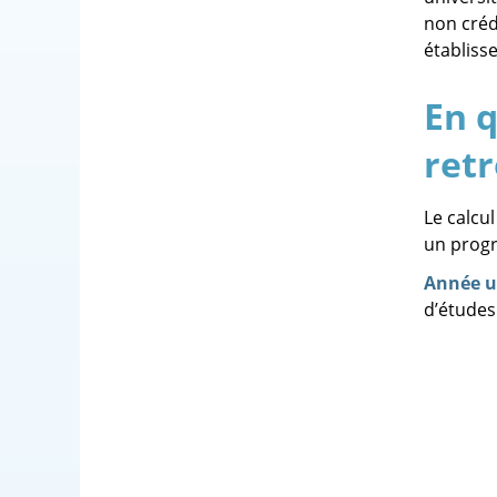
non crédi
établiss
En 
ret
Le calcu
un progr
Année un
d’études