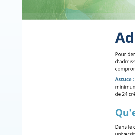
Ad
Pour dem
d'admissi
comprome
Astuce :
minimum 
de 24 cr
Qu'e
Dans le 
universi