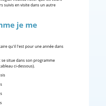
rs suivis en visite dans un autre
mme je me
ire qu'il l'est pour une année dans
ant se situe dans son programme
tableau ci‑dessous).
ssis
is
is
is